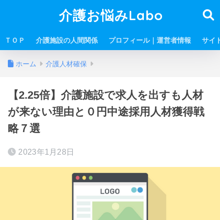
介護お悩みLabo
ＴＯＰ
介護施設の人間関係
プロフィール｜運営者情報
サイ
ホーム
介護人材確保
【2.25倍】介護施設で求人を出すも人材
が来ない理由と０円中途採用人材獲得戦
略７選
2023年1月28日