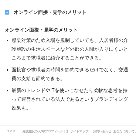
オンライン面接・見学のメリット
オンライン面接・見学のメリット
感染対策のため入場を規制していても、入居者様の介
護施設の生活スペースなど外部の人間が入りにくいと
ころまで求職者に紹介することができる。
面接官や求職者の時間を節約できるだけでなく、交通
費の支給も節約できる。
最新のトレンドやITを使いこなせたり柔軟な思考を持
って運営されている法人であるというブランディング
効果も。
オンライン面接・見学で使えるツール４選
ＴＯＰ
介護施設の人間関係
プロフィール｜運営者情報
サイトマップ
お問い合わせ
あなたに向いて